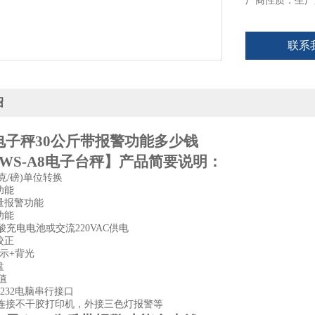
厂商性质：生产
● 6位液晶显示
● 不锈钢秤盘
联系
● 秤量/分度值
● 可选配RS-2
选配：可外连接
绍
电子秤30公斤带报警功能多少钱
WS-A8电子台秤
】
产品简要说明：
(千克/磅)单位转换
功能
量报警功能
功能
h铅酸充电电池或交流220VAC供电
校正
显示+背光
盘
值
-232电脑串行接口
连接不干胶打印机，外接三色灯报警等