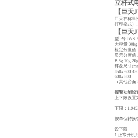
立杆式
【
巨天J
巨天在称量
打印格式）
【
巨天J
型 号
JWS-
大秤量
30kg
检定分度值
显示分度值
B
5g
10g
20
秤盘尺寸(m
450x 600
45
600x 800
（其他台面
报警功能设
上下限设置
下限：1.94
按单位转换
设下限
1.正常开机