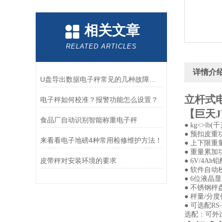
相关文章
RELATED ARTICLES
详情介
U盘导出数据电子秤常见的几种故障及通常排除方法
立杆式
电子秤如何校准？报警功能怎么设置？
【
巨天J
食品厂自动识别智能称重电子秤
● kg<>lb
● 预扣皮重
来看看电子地磅4种常用检修维护方法！
● 上下限重
● 重量累加
皮带秤对安装环境的要求
● 6V/4A
● 软件自动
● 6位液晶
● 不锈钢秤
● 秤量/分度
● 可选配RS
选配：可外