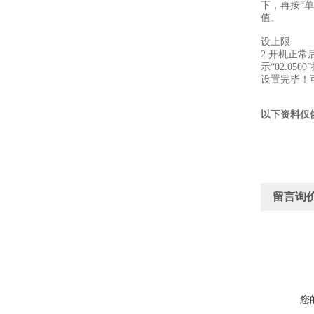
下，再按“单
值。
设上限
2.开机正常
示“02.05
设置完毕！
以下资料仅
留言询
您