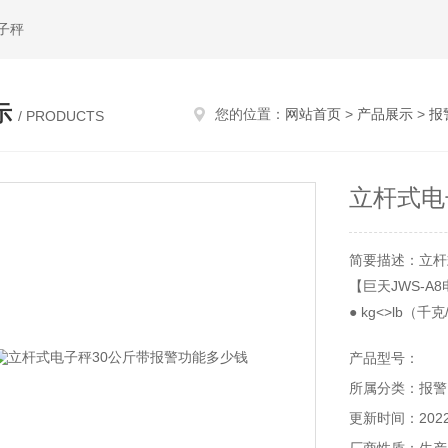
子秤
示
您的位置：
网站首页
>
产品展示
>
报
/ PRODUCTS
立杆式电
简要描述：立杆
【巨天JWS-
● kg<>lb（
● 预扣皮重功能
产品型号：
● 上下限重量
所属分类：报警
● 重量累加功能
● 6V/4Ah铅
更新时间：2022-
● 软件自动校正