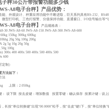
电子秤30公斤带报警功能多少钱
WS-A8电子台秤
】
产品优势：
性能、外观设计、秤重应用功能中不断进取，巨天系列具有RS-232、RS
、微型打印机、三色灯报警、分值保持功能、直通窗口、I/O信号输出等
WS-A8电子台秤
】
产品规格表：
A8-30
JWS-A8-60
JWS-A8-150
JWS-A8-300
JWS-A8-600
60kg
150kg
300kg
600kg
10hhg
20g
50g
100g
200g
A
2g
5g
10g
20g
50g
g
50g
100g
m)
300x 400
400x 500
400x 500
400x 500
0x 600
可定制）
置方法如下：
方法
5kg 上限：2.050kg
键： 设下限 按去皮键：增加数值 按置零键：确认保存 按累计键：设上
后，长按“单位转换键”出现“00.0000”松手，按“去皮”键1下，按“单位转换