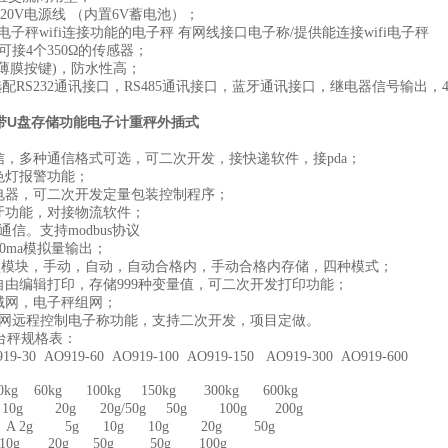
220V电源线 （内置6V蓄电池）；
9电子秤wifi连接功能的电子秤 有网线接口电子称/提供能连接wifi电子秤
可接4个350Ω的传感器；
(薄膜按键)，防水性高；
配RS232通讯接口，RS485通讯接口，蓝牙通讯接口，继电器信号输出，4~
g带U盘存储功能电子计重秤外插式
通信，多种通信格式可选，可二次开发，接快递软件，接pda；
三色灯报警功能；
继电器，可二次开发定量包装控制程序；
蓝牙功能，对接物流软件；
5通信。支持modbus协议
20ma模拟量输出；
U盘模块，手动，自动，自动合格内，手动合格内存储，四种模式；
带自由编辑打印，存储999种变量值，可二次开发打印功能；
局域网，电子秤组网；
展外网远程控制电子称功能，支持二次开发，项目定做。
子台秤规格表：
9-30 AO919-60 AO919-100 AO919-150 AO919-300 AO919-600
kg 60kg 100kg 150kg 300kg 600kg
10g 20g 20g/50g 50g 100g 200g
 A 2g 5g 10g 10g 20g 50g
0g 20g 50g 50g 100g