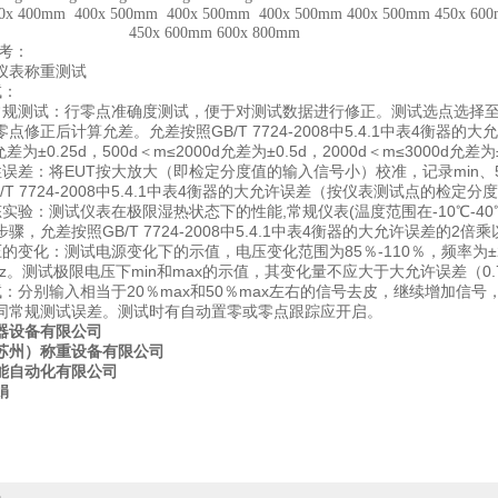
 400mm 400x 500mm 400x 500mm 400x 500mm 400x 500mm 450x 60
 600mm 600x 800mm
考：
仪表称重测试
试：
常规测试：行零点准确度测试，便于对测试数据进行修正。测试选点选择至少
点修正后计算允差。允差按照GB/T 7724-2008中5.4.1中表4衡器的大
允差为±0.25d，500d＜m≤2000d允差为±0.5d，2000d＜m≤3000d允差为±
误差：将EUT按大放大（即检定分度值的输入信号小）校准，记录min、50
/T 7724-2008中5.4.1中表4衡器的大允许误差（按仪表测试点的检定
实验：测试仪表在极限湿热状态下的性能,常规仪表(温度范围在-10℃-40
，允差按照GB/T 7724-2008中5.4.1中表4衡器的大允许误差的2倍乘以Pi
的变化：测试电源变化下的示值，电压变化范围为85％-110％，频率为±2
1Hz。测试极限电压下min和max的示值，其变化量不应大于大允许误差（0.
试：分别输入相当于20％max和50％max左右的信号去皮，继续增加信号
同常规测试误差。测试时有自动置零或零点跟踪应开启。
器设备有限公司
苏州）称重设备有限公司
能自动化有限公司
娟