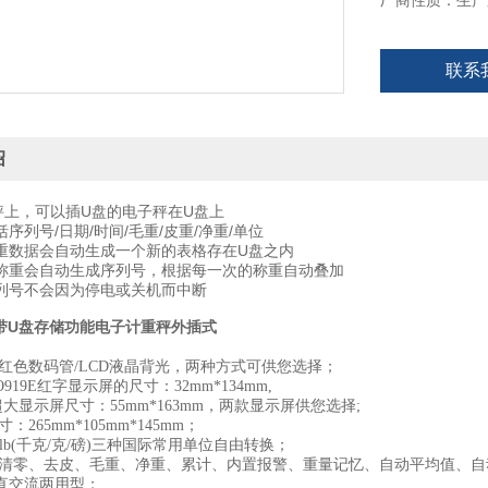
厂商性质：生产
● 6位液晶显示
● 不锈钢秤盘
联系
● 秤量/分度值
绍
秤上，可以插U盘的电子秤在U盘上
序列号/日期/时间/毛重/皮重/净重/单位
重数据会自动生成一个新的表格存在U盘之内
称重会自动生成序列号，根据每一次的称重自动叠加
列号不会因为停电或关机而中断
g带U盘存储功能电子计重秤外插式
D红色数码管/LCD液晶背光，两种方式可供您选择；
919E红字显示屏的尺寸：32mm*134mm,
us超大显示屏尺寸：55mm*163mm，两款显示屏供您选择;
265mm*105mm*145mm；
g/lb(千克/克/磅)三种国际常用单位自由转换；
清零、去皮、毛重、净重、累计、内置报警、重量记忆、自动平均值、自
直交流两用型；