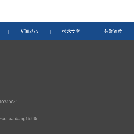
新闻动态
技术文章
荣誉资质
|
|
|
03408411
邮箱：wuchuanbang15335279699@j-sky.cn