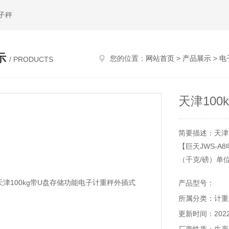
子秤
示
您的位置：
网站首页
>
产品展示
>
电
/ PRODUCTS
天津10
简要描述：天津
【巨天JWS-
（千克/磅）单
● 预扣皮重功能
产品型号：
● 上下限重量
所属分类：计重
● 重量累加功能
● 6V/4Ah铅
更新时间：2022-
● 软件自动校正