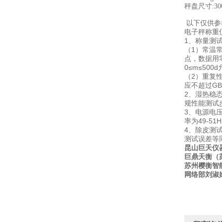
秤盘尺寸:300x
450x
以下仅供参
电子秤称重
1、称量测
（1）常温
点，数据用零
0≤m≤500d
（2）重复性
应不超过GB
2、湿热稳态
规性能测试步骤
3、电源电压
率为49-5
4、除皮测
测试误差等
昆山巨天仪
巨鼎天衡（
苏州樱衡智
网络部刘淑