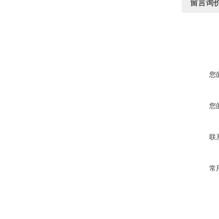
留言询
您
您
联
常