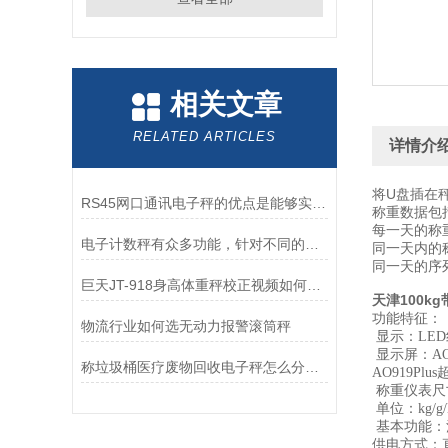
相关文章
RELATED ARTICLES
详情介
将U盘插在
RS45网口通讯电子秤的优点是能够实现较远距离的数据传输
称重数据包括
每一天的称
电子计数秤有众多功能，针对不同的应用需求
同一天内的
同一天的序
巨天JT-918身高体重秤校正视频如何操作
天津100k
功能特征：
物流行业如何选无动力报警滚筒秤
显示：LE
显示屏：AO
称垃圾桶医疗废物回收电子秤怎么分类？
AO919Pl
称重仪表尺寸：
单位：kg/
基本功能：
供电方式：