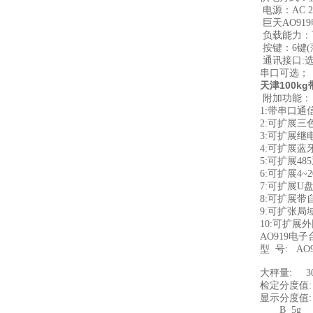
电源：AC 
巨天AO91
负载能力：
按键：6键
通讯接口:选
串口可选；
天津100k
附加功能：
1:带串口
2:可扩展
3:可扩展
4:可扩展
5:可扩展48
6:可扩展4~
7:可扩展
8:可扩展
9:可扩张
10:可扩
AO919电
型 号: AO91
大秤量: 30
检定分度值: 
显示分度值:
B 5g 1