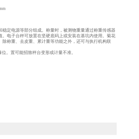
0mm
和稳定电源等部分组成。称量时，被测物重量通过称重传感器
值。电子台秤可放置在坚硬底码上或安装在基坑内使用。菊花
。除称重、去皮重、累计重等功能之外，还可与执行机构联
缘位。置可能招致秤台变形或计量不准。
。