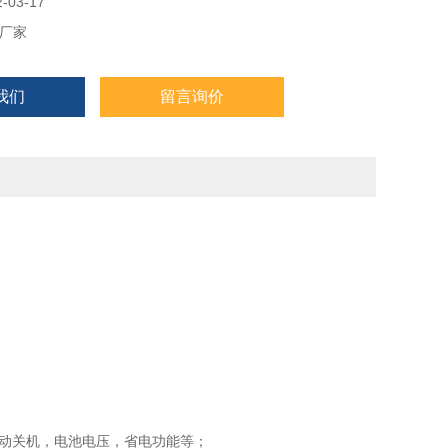
酸充电电池或交流220VAC供电
03-17
厂家
+背光
我们
留言询价
动关机，电池电压，省电功能等；