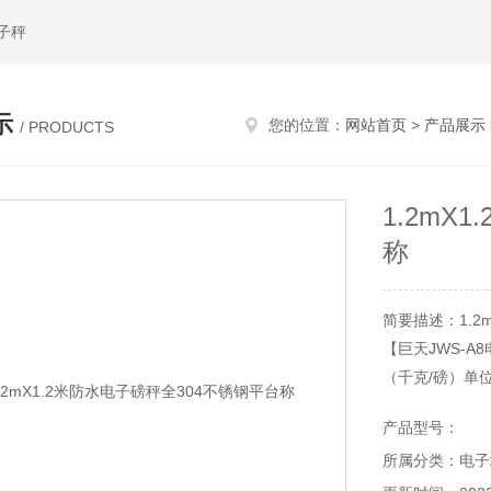
子秤
示
您的位置：
网站首页
>
产品展示
/ PRODUCTS
1.2mX
称
简要描述：1.2
【巨天JWS-
（千克/磅）单
● 预扣皮重功能
产品型号：
● 上下限重量
所属分类：电子
● 重量累加功能