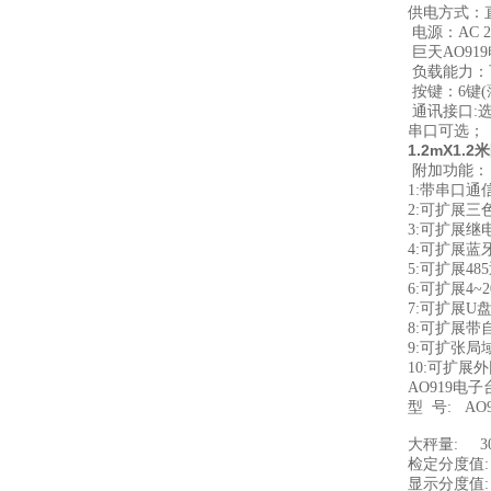
供电方式：
电源：AC 
巨天AO91
负载能力：
按键：6键
通讯接口:选
串口可选；
1.2mX1
附加功能：
1:带串口
2:可扩展
3:可扩展
4:可扩展
5:可扩展48
6:可扩展4~
7:可扩展
8:可扩展
9:可扩张
10:可扩
AO919电
型 号: AO91
大秤量: 30
检定分度值: 
显示分度值: