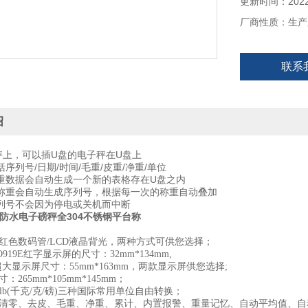
● 6V/4Ah铅
更新时间：2022-
● 软件自动校正
厂商性质：生产
● 6位液晶显示
● 不锈钢秤盘
联系
● 秤量/分度值
绍
秤上，可以插U盘的电子秤在U盘上
序列号/日期/时间/毛重/皮重/净重/单位
重数据会自动生成一个新的表格存在U盘之内
称重会自动生成序列号，根据每一次的称重自动叠加
列号不会因为停电或关机而中断
.2米防水电子磅秤全304不锈钢平台称
D红色数码管/LCD液晶背光，两种方式可供您选择；
919E红字显示屏的尺寸：32mm*134mm,
us超大显示屏尺寸：55mm*163mm，两款显示屏供您选择;
265mm*105mm*145mm；
g/lb(千克/克/磅)三种国际常用单位自由转换；
清零、去皮、毛重、净重、累计、内置报警、重量记忆、自动平均值、自