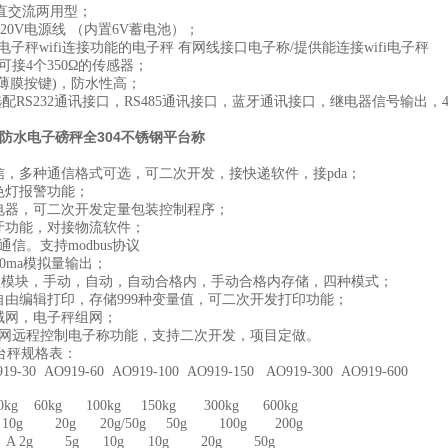
直交流两用型；
220V电源线 （内置6V蓄电池）；
9电子秤wifi连接功能的电子秤 有网线接口电子称/提供能连接wifi电子秤
可接4个350Ω的传感器；
(薄膜按键)，防水性高；
配RS232通讯接口，RS485通讯接口，蓝牙通讯接口，继电器信号输出，4~
.2米防水电子磅秤全304不锈钢平台称
通信，多种通信格式可选，可二次开发，接快递软件，接pda；
三色灯报警功能；
继电器，可二次开发定量包装控制程序；
蓝牙功能，对接物流软件；
5通信。支持modbus协议
20ma模拟量输出；
U盘模块，手动，自动，自动合格内，手动合格内存储，四种模式；
带自由编辑打印，存储999种变量值，可二次开发打印功能；
局域网，电子秤组网；
展外网远程控制电子称功能，支持二次开发，项目定做。
子台秤规格表：
9-30 AO919-60 AO919-100 AO919-150 AO919-300 AO919-600
kg 60kg 100kg 150kg 300kg 600kg
10g 20g 20g/50g 50g 100g 200g
 A 2g 5g 10g 10g 20g 50g