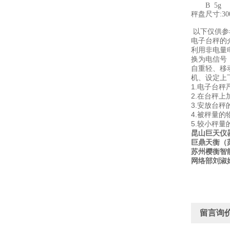
B 5g 1
秤盘尺寸:300x
450x
以下仅供参
电子台秤的
利用非电量
换为电信号
自重轻、移
机、设定上
1.电子台
2.在台秤
3.安放台
4.被秤量
5.较小秤
昆山巨天仪
巨鼎天衡（
苏州樱衡智
网络部刘淑
留言询