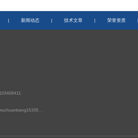
新闻动态
技术文章
荣誉资质
|
|
|
03408411
邮箱：wuchuanbang15335279699@j-sky.cn