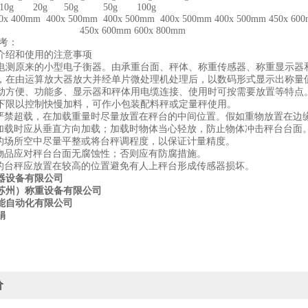
0g 20g 50g 50g 100g
 400mm 400x 500mm 400x 500mm 400x 500mm 400x 500mm 450x 60
 600mm 600x 800mm
考：
介绍和使用的注意事项
电测原来的小型电子衡器。由承重台面、秤体、称重传感器、称重显示器
，在由运算放大器放大并经单片微处理机处理后，以数码形式显示出称量
动方便、功能多、显示器和秤体用电缆连接、使用时可按需要放置等特点
下限以控制快慢加料，可作小包装配料秤或定量秤使用。
秤严禁超载，在加载重量时尽量放置在秤台的中间位置。假如重物放置在边
上加载时应从垂直方向加载；加载时物体当心轻放，防止物体冲击秤台台面
秤的场所空中尽量平整或将台秤调程度，以保证计量精度。
的物品应对秤台台面无腐蚀性；否则应有防腐措施。
量的台秤应放置在较高的位置避免有人上秤台形成传感器损坏。
器设备有限公司
苏州）称重设备有限公司
能自动化有限公司
娟
价