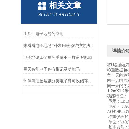
相关文章
RELATED ARTICLES
生活中电子地磅的应用
来看看电子地磅4种常用检修维护方法！
详情介
电子地磅四个角的重量不一样是啥原因
将U盘插在
巨天智能电子秤有带记录功能吗
称重数据包括
每一天的称
同一天内的
环保清洁屋垃圾分类电子秤可以储存四桶分类吗？
同一天的序
1.2mX1
功能特征：
显示：LE
显示屏：AO
AO919Pl
称重仪表尺寸：
单位：kg/
基本功能：