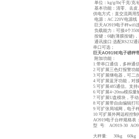
单位：kg/g/lb(千克
基本功能：清零、去皮
供电方式：直交流两用
电源：AC 220V电源
巨天AO919电子秤wi
负载能力：可接4个35
按键：6键(薄膜按键)
通讯接口:选配RS232
串口可选；
巨天AO919E电子磅秤带
附加功能：
1:带串口通信，多种通
2:可扩展三色灯报警功
3:可扩展继电器，可二
4:可扩展蓝牙功能，对
5:可扩展485通信。支持m
6:可扩展4~20ma模拟
7:可扩展U盘模块，手
8:可扩展带自由编辑打
9:可扩张局域网，电子
10:可扩展外网远程控
AO919电子台秤规格表
型 号: AO919-30 AO91
大秤量: 30kg 60kg 