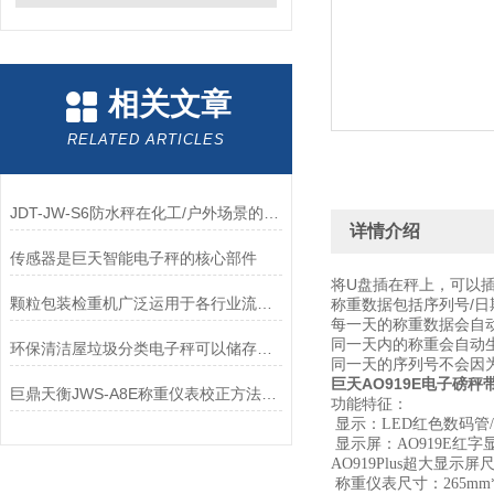
相关文章
RELATED ARTICLES
JDT-JW-S6防水秤在化工/户外场景的应用价值：解决高湿、腐蚀环境称重痛点
详情介绍
传感器是巨天智能电子秤的核心部件
将U盘插在秤上，可以插
颗粒包装检重机广泛运用于各行业流动性较好的物料称重包装
称重数据包括序列号/日期
每一天的称重数据会自
同一天内的称重会自动
环保清洁屋垃圾分类电子秤可以储存四桶分类吗？
同一天的序列号不会因
巨天AO919E电子磅秤带
巨鼎天衡JWS-A8E称重仪表校正方法介绍
功能特征：
显示：LED红色数码管
显示屏：AO919E红字显
AO919Plus超大显示
称重仪表尺寸：265mm*1