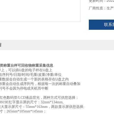
● 6V/4Ah铅
更新时间：2022-
● 软件自动校正
厂商性质：生产
● 6位液晶显示
● 不锈钢秤盘
联系
● 秤量/分度值
绍
圾分类称重台秤可回收物称重采集信息
秤上，可以插U盘的电子秤在U盘上
序列号/日期/时间/毛重/皮重/净重/单位
重数据会自动生成一个新的表格存在U盘之内
称重会自动生成序列号，根据每一次的称重自动叠加
列号不会因为停电或关机而中断
D红色数码管/LCD液晶背光，两种方式可供您选择；
919E红字显示屏的尺寸：32mm*134mm,
us超大显示屏尺寸：55mm*163mm，两款显示屏供您选择;
265mm*105mm*145mm；