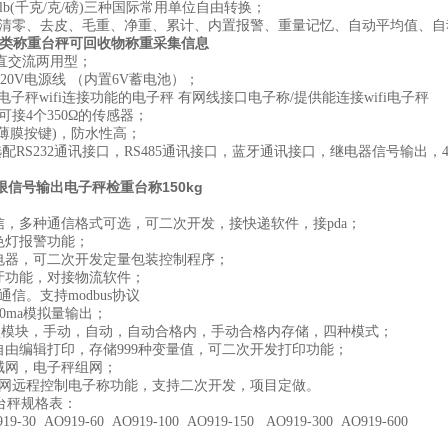
g/lb(千克/克/磅)三种国际常用单位自由转换；
清零、去皮、毛重、净重、累计、内置报警、重量记忆、自动平均值、自
圾分类称重台秤可回收物称重采集信息
直交流两用型；
220V电源线 （内置6V蓄电池）；
9电子秤wifi连接功能的电子秤 有网线接口电子称/提供能连接wifi电子秤
可接4个350Ω的传感器；
(薄膜按键)，防水性高；
配RS232通讯接口，RS485通讯接口，蓝牙通讯接口，继电器信号输出，4~
限信号输出电子秤检重台称150kg
通信，多种通信格式可选，可二次开发，接快递软件，接pda；
三色灯报警功能；
继电器，可二次开发定量包装控制程序；
蓝牙功能，对接物流软件；
5通信。支持modbus协议
20ma模拟量输出；
U盘模块，手动，自动，自动合格内，手动合格内存储，四种模式；
带自由编辑打印，存储999种变量值，可二次开发打印功能；
局域网，电子秤组网；
展外网远程控制电子称功能，支持二次开发，项目定做。
子台秤规格表：
9-30 AO919-60 AO919-100 AO919-150 AO919-300 AO919-600