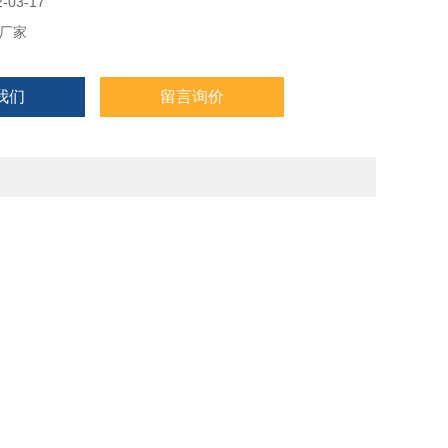
酸充电电池或交流220VAC供电
03-17
厂家
+背光
我们
留言询价