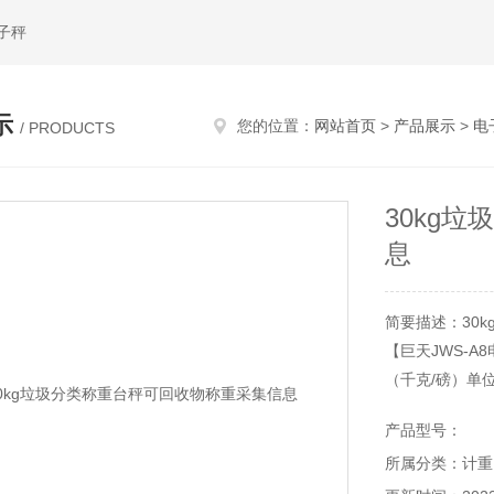
子秤
示
您的位置：
网站首页
>
产品展示
>
电
/ PRODUCTS
30kg
息
简要描述：30
【巨天JWS-
（千克/磅）单
● 预扣皮重功能
产品型号：
● 上下限重量
所属分类：计重
● 重量累加功能