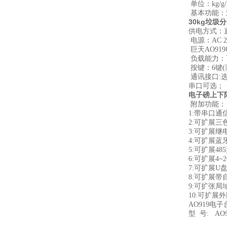
单位：kg/
基本功能：
30kg垃
供电方式：
电源：AC 
巨天AO91
负载能力：
按键：6键
通讯接口:选
串口可选；
电子磅上下
附加功能：
1:带串口
2:可扩展
3:可扩展
4:可扩展
5:可扩展48
6:可扩展4~
7:可扩展
8:可扩展
9:可扩张
10:可扩
AO919电
型 号: AO91