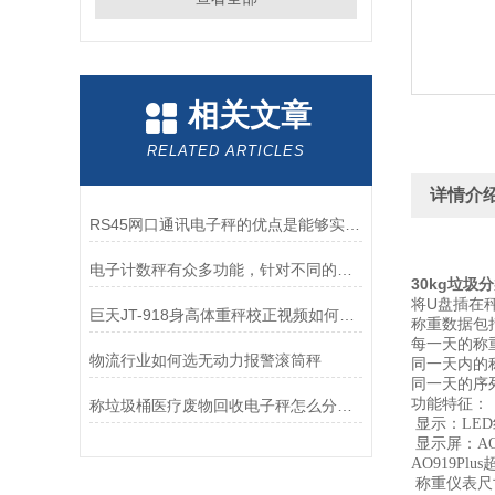
相关文章
RELATED ARTICLES
详情介
RS45网口通讯电子秤的优点是能够实现较远距离的数据传输
电子计数秤有众多功能，针对不同的应用需求
30kg垃
将U盘插在
巨天JT-918身高体重秤校正视频如何操作
称重数据包括
每一天的称
物流行业如何选无动力报警滚筒秤
同一天内的
同一天的序
功能特征：
称垃圾桶医疗废物回收电子秤怎么分类？
显示：LE
显示屏：AO
AO919Pl
称重仪表尺寸：