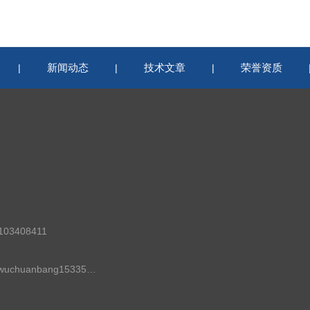
新闻动态
技术文章
荣誉资质
|
|
|
03408411
邮箱：wuchuanbang15335279699@j-sky.cn