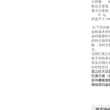
大秤量: 30
检定分度值: 
显示分度值:
B 5g 1
秤盘尺寸:300x
450x
以下仅供参
桌称基本的
桌秤随着时
的特点相对
败，当时当
点。
当我们真正
电子秤的承
其实当我们
好的性价比
昆山巨天仪
巨鼎天衡（
苏州樱衡智
网络部刘淑
留言询