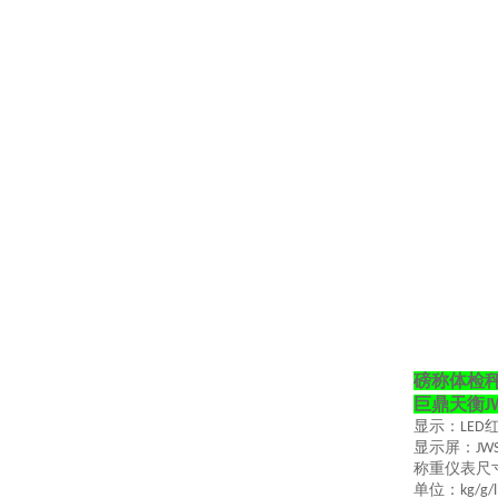
磅称体检秤
巨鼎天衡
J
显示：
LED
显示屏：
JW
称重仪表尺
单位：
kg/g/l