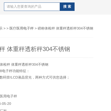
示
> >
医疗医用电子秤
> 磅称体检秤 体重秤透析秤304不锈钢
秤 体重秤透析秤304不锈钢
体检秤 体重秤透析秤304不锈钢
A8电子秤功能特征：
色数码管/LCD液晶背光，两种方式可供您选择；
8红字显示屏的尺寸：32mm*134mm,
5mm*105mm*145mm；
医用电子秤
b(千克/克/磅)三种国际常用单位自由转换；
05-20