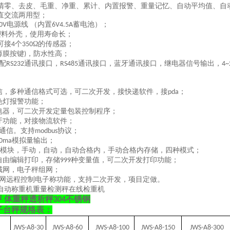
清零、去皮、毛重、净重、累计、内置报警、重量记忆、自动平均值、自
直交流两用型；
电源线 （内置
蓄电池）；
0V
6V4.5A
塑料外壳，使用寿命长；
可接
个
Ω的传感器；
4
350
薄膜按键
，防水性高；
)
配
通讯接口，
通讯接口，蓝牙通讯接口，继电器信号输出，
RS232
RS485
4~
信，多种通信格式可选，可二次开发，接快递软件，接
；
pda
色灯报警功能；
电器，可二次开发定量包装控制程序；
牙功能，对接物流软件；
通信。支持
协议；
modbus
模拟量输出；
0ma
模块，手动，自动，自动合格内，手动合格内存储，四种模式；
自由编辑打印，存储
种变量值，可二次开发打印功能；
999
域网，电子秤组网；
网远程控制电子称功能，支持二次开发，项目定做。
自动称重机重量检测秤在线检重机
 体重秤透析秤304不锈钢
子台秤规格表：
JWS-A8-30
JWS-A8-60
JWS-A8-100
JWS-A8-150
JWS-A8-300