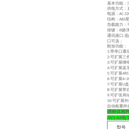
基本功能：
供电方式：
电源：
AC 22
结构：
ABS
负载能力：
按键：
键
6
(
通讯接口
选
:
口可选；
附加功能：
带串口通
1:
可扩展三
2:
可扩展继
3:
可扩展蓝
4:
可扩展
5:
485
可扩展
6:
4~2
可扩展
盘
7:
U
可扩展带
8:
可扩张局
9:
可扩展外
10:
自动检重秤
磅称体检秤
电
JWS-A8
型号