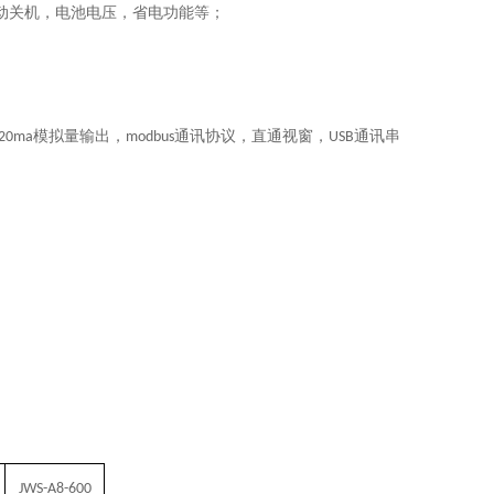
动关机，电池电压，省电功能等；
模拟量输出，
通讯协议，直通视窗，
通讯串
20ma
modbus
USB
JWS-A8-600