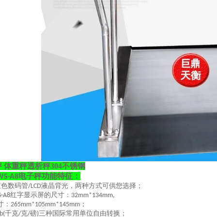
 体重秤透析秤304不锈钢
电子秤功能特征：
WS-A8
红色数码管
液晶背光，两种方式可供您选择；
/LCD
红字显示屏的尺寸：
S-A8
32mm*134mm,
寸：
；
265mm*105mm*145mm
千克
克
磅
三种国际常用单位自由转换；
b(
/
/
)