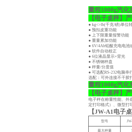
量程1000g
【
电子桌秤
】
产
●
kg<>lb(
千克
/
磅
)
单位
● 预扣皮重功能
● 上下限重量报警功能
● 重量累加功能
●
6V/4Ah
铅酸充电电池
● 软件自动校正
●
6
位液晶显示
+
背光
● 不锈钢秤盘
● 秤量
/
分度值
● 可选配
RS-232
电脑串
选配：可外连接不干胶
量程1000g
【
电子桌秤
】
产
电子秤在称量性能、外
定打印格式）、微型打
【
JW-A1
电子桌
型号
JW
最大秤量