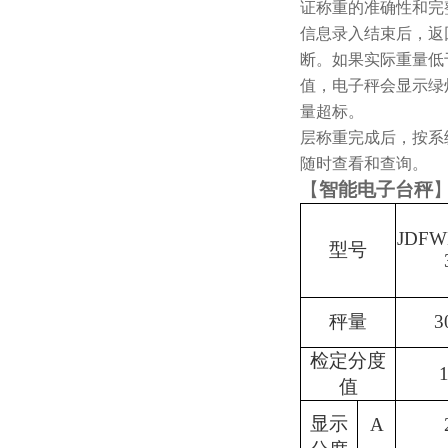
证称重的准确性和完
信息录入结束后，返
断。如果实际重量低
值，电子秤会显示绿
量超标。
层称重完成后，按系
随时查看和查询。
【
智能电子台秤
JDFW
型号
秤量
3
检定分度
值
显示
A