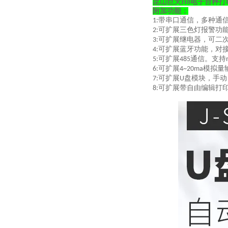
昆山巨天H8电子台秤打印
附加功能：
带串口通信，多种通
1:
可扩展三色灯报警功
2:
可扩展继电器，可二
3:
可扩展蓝牙功能，对
4:
可扩展
通信。支持
5:
485
可扩展
模拟量
6:
4~20ma
可扩展
盘模块，手动
7:
U
可扩展带自由编辑打
8: