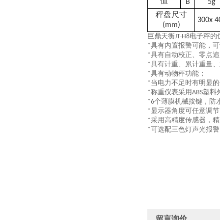
值
B
5g
秤盘尺寸
3
0
0x 4
(mm)
巨鼎天衡
电子秤的
JT-H8
具有内置报警可能，可
*
具有自动校正、零点追
*
具有计重、累计重量、
*
具有动物秤功能；
*
当电力不足时有明显的
*
称重仪表采用
塑料
*
ABS
个薄膜机械按键，防
*6
显示器角度可任意调节
*
采用高精度传感器，精
*
可选配三色灯声光报警
*
留言询价