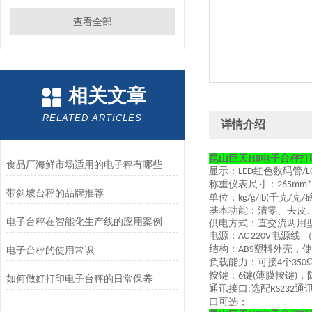
查看全部
相关文章
RELATED ARTICLES
详情介绍
昆山巨天H8电子台秤打印
食品厂海鲜市场适用的电子秤有哪些
显示：
红色数码管
LED
/L
称重仪表尺寸：
265mm
带斜坡台秤的品牌推荐
单位：
千克
克
kg/g/lb(
/
/
基本功能：清零、去皮
电子台秤在智能化生产线的应用案例
供电方式：直交流两用
电源：
电源线 
AC 220V
结构：
塑料外壳，使
电子台秤的使用常识
ABS
负载能力：可接
个
4
350
按键：
键
薄膜按键
，
6
(
)
如何做好打印电子台秤的日常保养
通讯接口
选配
通
:
RS232
口可选；