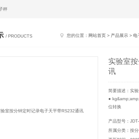
子秤
示
您的位置：
网站首页
>
产品展示
>
电
/ PRODUCTS
实验室按
讯
简要描述：实验
● kg&amp;amp
位转换
● 预扣皮重功能
产品型号：JDT-
● 上下限重量
所属分类：按分
● 重量累加功能