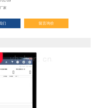
酸充电电池或交流220VAC供电
01-09
厂家
32电脑串行接口
我们
留言询价