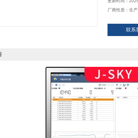
● 6V/4Ah铅
更新时间：2025-
● 软件自动校正
厂商性质：生产
● 可选配RS-2
联系
绍