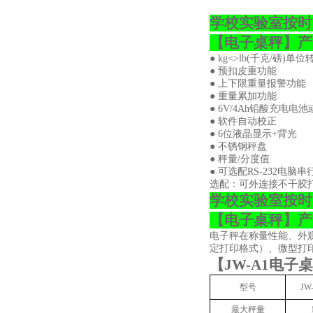
学校实验室按时
【
电子桌秤
】
产
●
kg<>lb(
千克
/
磅
)
单位
● 预扣皮重功能
● 上下限重量报警功能
● 重量累加功能
●
6V/4Ah
铅酸充电电池
● 软件自动校正
●
6
位液晶显示
+
背光
● 不锈钢秤盘
● 秤量
/
分度值
● 可选配
RS-232
电脑串
选配：可外连接不干胶
学校实验室按时
【
电子桌秤
】
产
电子秤在称量性能、外
定打印格式）、微型打
【
JW-A1
电子桌
型号
JW
最大秤量