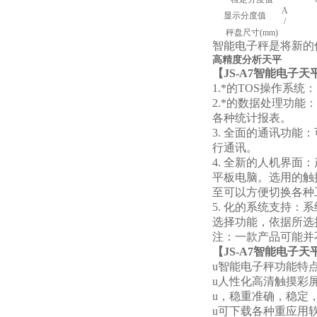
A
显示分度值
/
秤盘尺寸(mm)
智能电子秤是将新的
高精度分析天平
【
JS-A7
智能电子
天
1.*的TOS操作
2.*的数据处理功
各种统计报表。
3. 全面的通讯功
行通讯。
4. 全新的人机界面：
平板电脑。选用的触
至可以方便切换各种
5. 化的系统支持
选择功能，依据所选
注：一款产品可能并
【
JS-A7
智能电子
天
u智能电子秤功能特
u人性化高清触摸彩
u，稳重准确，稳定
u可下载各种重应用