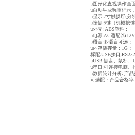
u图形化直视操作画
u自动生成称重记录
u显示:7寸触摸屏(分辨
u按键:5键（机械按
u外壳: ABS塑料；
u电源:AC适配器(12V
u语言:多语言可选；
u内存储存量：1G；
标配:USB接口,RS2
uUSB:键盘、鼠标
u串口:可连接电脑
u数据统计分析: 产品
可选配：产品合格率