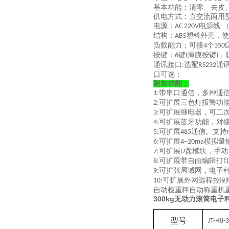
基本功能：清零、去皮
供电方式：直交流两用
电源：
电源线 
AC 220V
结构：
塑料外壳，使
ABS
负载能力：可接
个
4
350
按键：
键
薄膜按键
，
6
(
)
通讯接口
选配
通
:
RS232
口可选；
附加功能：
带串口通信，多种通
1:
可扩展三色灯报警功
2:
可扩展继电器，可二
3:
可扩展蓝牙功能，对
4:
可扩展
通信。支持
5:
485
可扩展
模拟量
6:
4~20ma
可扩展
盘模块，手动
7:
U
可扩展带自由编辑打
8:
可扩张局域网，电子
9:
可扩展外网远程控制
10:
自动检重秤自动称重机
300kg无动力滚筒电
型号
JT-H8-