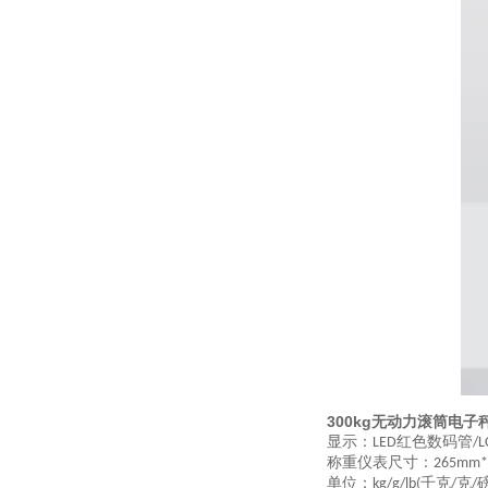
300kg无动力滚筒电
显示：
红色数码管
LED
/L
称重仪表尺寸：
265mm
单位：
千克
克
kg/g/lb(
/
/