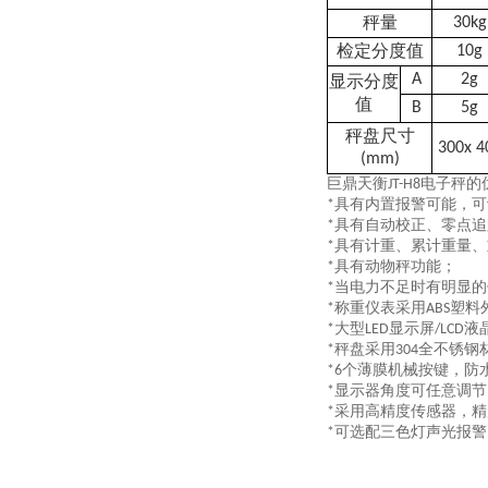
秤量
30kg
检定分度值
10g
A
2g
显示分度
值
B
5g
秤盘尺寸
3
0
0x 4
(mm)
巨鼎天衡
电子秤的
JT-H8
具有内置报警可能，可
*
具有自动校正、零点追
*
具有计重、累计重量、
*
具有动物秤功能；
*
当电力不足时有明显的
*
称重仪表采用
塑料
*
ABS
大型
显示屏
液
*
LED
/LCD
秤盘采用
全不锈钢
*
304
个薄膜机械按键，防
*6
显示器角度可任意调节
*
采用高精度传感器，精
*
可选配三色灯声光报警
*