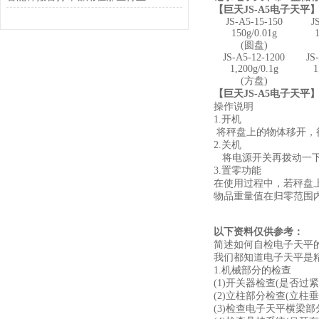
【
巨天
JS-A5电子天平
JS-A5
-15-150
J
150g/0.01g
1
(圆盘)
JS-A5
-12-1200
JS
1,200g/0.1g
1
(方盘)
【
巨天
JS-A5电子天平
操作说明
1.开机
将秤盘上的物体移开，
2.关机
将电源开关再拨动一
3.置零功能
在使用过程中，若秤盘
物品重量值在归零范围内
以下资料仅供参考：
简述如何自检电子天平
我们都知道电子天平是
1.机械部分的检查
(1)开关器检查(是否
(2)立柱部分检查(立柱
(3)检查电子天平横梁