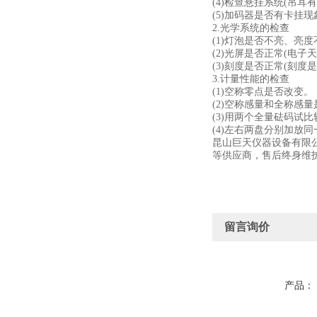
(4)检查悬挂系统(吊
(5)加码器是否有卡挂现
2.光学系统的检查
(1)灯泡是否不亮、亮
(2)光屏是否正常(电
(3)刻度是否正常(刻
3.计量性能的检查
(1)空称零点是否改变。
(2)空称感量和全称感量
(3)用两个全量砝码
(4)左右两盘分别加放
昆山巨天仪器设备有限
等供应商，售后终身维护
留言询价
产品：