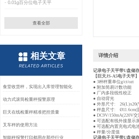
0.01g百分位电子天平
查看全部
相关文章
详情介绍
RELATED ARTICLES
记录电子天平带U盘储存功能
【
巨天
JS-A5电子天平
● 3种秤重单位g/ct/ozt
食堂收货秤，实现出入库管理智能化
● 附加简易计数功能
● 厂内多段线性校正
● 自动背光
动力式滚筒检重秤报警原理
● 外形尺寸: 26(L)x20(
● 秤盘尺寸: Ø11.6cm(圆)/
巨天在线检重秤精准把控质量
● DC9V/150mA(220V交
● 可选配有线外接显示屏
叉车秤的使用方法
● 可选配内置充电式电池(6
● 秤量/分度值
智能秤报警打印都用在那些行业
记录电子天平带U盘储存功能