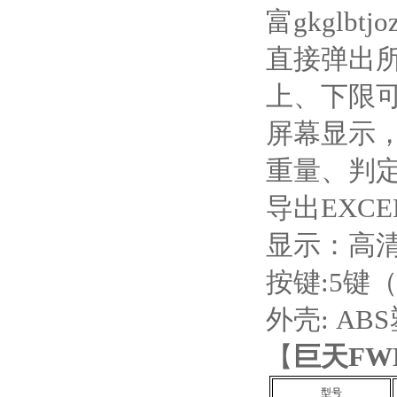
富gkgl
直接弹出
上、下限
屏幕显示
重量、判
导出EXCE
显示：高清
按键:5键
外壳: AB
【
巨天
FW
型号