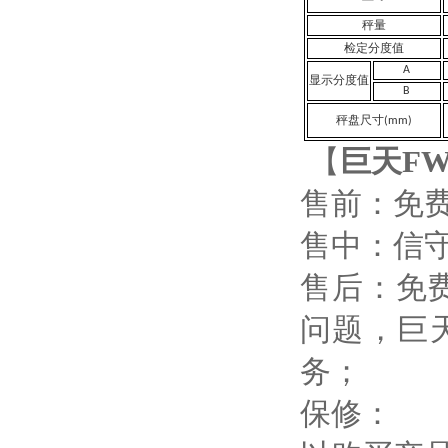
秤量
检定分度值
A
显示分度值
B
秤盘尺寸(mm)
【
巨天
F
售前：免
售中：信
售后：免
问题，巨
务；
保修：