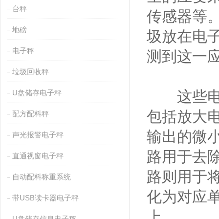
台秤
传感器等
地磅
圾放在电
电子秤
测到这一
垃圾回收秤
这些电信
U盘储存电子秤
包括放大
配方配料秤
输出的微
声光报警电子秤
路用于去
直通视窗电子秤
路则用于
自动配料称重系统
化为对应
带USB读卡器电子秤
上。
U盘储存信息电子秤