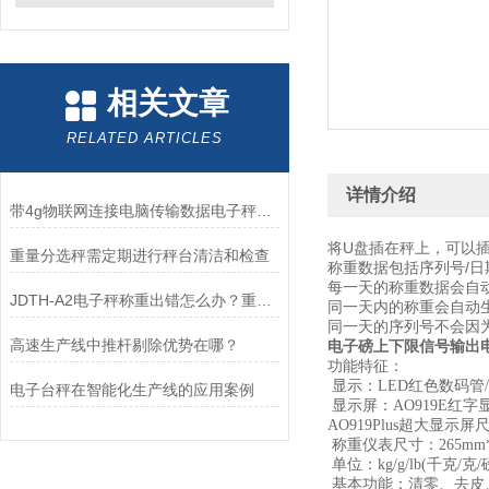
相关文章
RELATED ARTICLES
详情介绍
带4g物联网连接电脑传输数据电子秤有哪些
将U盘插在秤上，可以插
重量分选秤需定期进行秤台清洁和检查
称重数据包括序列号/日期
每一天的称重数据会自
JDTH-A2电子秤称重出错怎么办？重新标定
同一天内的称重会自动
同一天的序列号不会因
高速生产线中推杆剔除优势在哪？
电子磅上下限信号输出电
功能特征：
显示：LED红色数码管
电子台秤在智能化生产线的应用案例
显示屏：AO919E红字显
AO919Plus超大显示
称重仪表尺寸：265mm*1
单位：kg/g/lb(千克
基本功能：清零、去皮