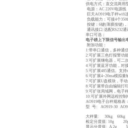
供电方式：直交流两用
电源：AC 220V电源
巨天AO919电子秤wi
负载能力：可接4个35
按键：6键(薄膜按键)
通讯接口:选配RS232
串口可选；
电子磅上下限信号输出电
附加功能：
1:带串口通信，多种通
2:可扩展三色灯报警功
3:可扩展继电器，可二
4:可扩展蓝牙功能，对
5:可扩展485通信。支持m
6:可扩展4~20ma模拟
7:可扩展U盘模块，手
8:可扩展带自由编辑打
9:可扩张局域网，电子
10:可扩展外网远程控
AO919电子台秤规格表
型 号: AO919-30 AO91
大秤量: 30kg 60kg 
检定分度值: 10g 20g
显示分度值: A 2g 