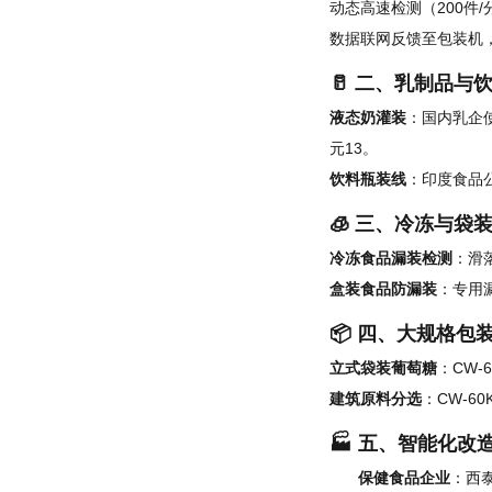
动态高速检测（200件
数据联网反馈至包装机
🥛 二、乳制品与
液态奶灌装
：国内乳企使
元13。
饮料瓶装线
：印度食品
🧊 三、冷冻与袋
冷冻食品漏装检测
：滑
盒装食品防漏装
：专用
📦 四、大规格包
立式袋装葡萄糖
：CW-
建筑原料分选
：CW-6
🏭 五、智能化改
保健食品企业
：西