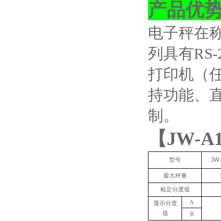
产品优
电子秤在
列具有
RS-
打印机（
持功能、
制。
【
JW-A
型号
JW-
最大秤量
检定分度值
A
显示分度
值
B