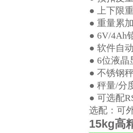
● 上下限
● 重量累
●
6V/4Ah
● 软件自
●
6
位液晶
● 不锈钢
● 秤量
/
分
● 可选配
R
选配：可
15kg