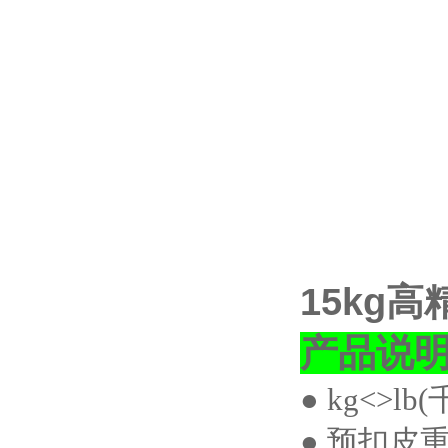
15kg
产品说
●
kg<>lb(
● 预扣皮