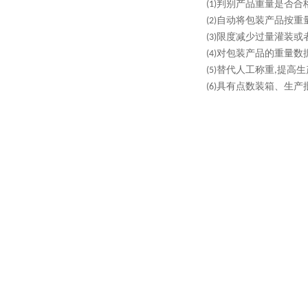
判别产品重量是否合
(1)
自动将包装产品按重
(2)
限度减少过量灌装或
(3)
对包装产品的重量数
(4)
替代人工称重
提高生
(5)
,
具有点数装箱、生产
(6)
在线动态秤、大量程流水线动
秤机、工业全自动检重秤、
高精度在线自动称重、复检多
载滚筒称 电子滚筒称 皮带
分选秤 重量分选秤、自动
秤重量检测设备、食品称重