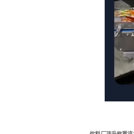
饮料厂顶升称重流