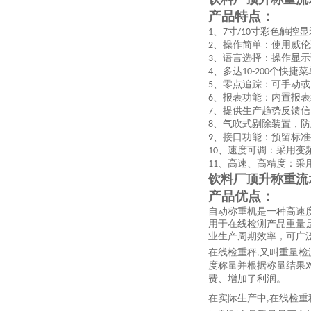
产品特点：
、
寸
寸彩色触控显
1
7
/10
、操作简单：使用威伦
2
、语言选择：操作显示
3
、多达
个快捷菜
4
10-200
、零点追踪：可手动或
5
、报表功能：内置报表
6
、提供生产趋势反馈信
7
、气吹式剔除装置，防
8
、接口功能：预留标准
9
、速度可调：采用变
10
、高速、高精度：采
11
饮料厂顶升称重流
产品优点：
自动称重机是一种高速
用于在线检测产品重量
业生产周期效率，可广
在线检重秤
又叫重量检
,
度称量并根据称量结果
费、增加了利润。
在实际生产中
在线检重
,