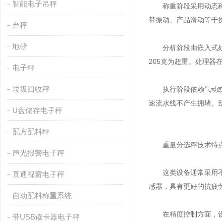
智能电子吊秤
称重阶段采用动态称重
带振动、产品滑动等干扰
台秤
地磅
分析阶段由嵌入式处理器
205克为超重。处理器
电子秤
垃圾回收秤
执行阶段依赖气动或电
速流水线不产生拥堵。
U盘储存电子秤
配方配料秤
重量分选秤技术特
声光报警电子秤
这类设备通常采用不锈
直通视窗电子秤
感器，具有更好的抗疲
自动配料称重系统
在精度控制方面，设备
带USB读卡器电子秤