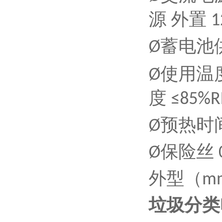
源 外置
1
蓄电池
Ø
使用温
Ø
度
≤85%R
预热时
Ø
保险丝
Ø
外型（
m
垃圾分类