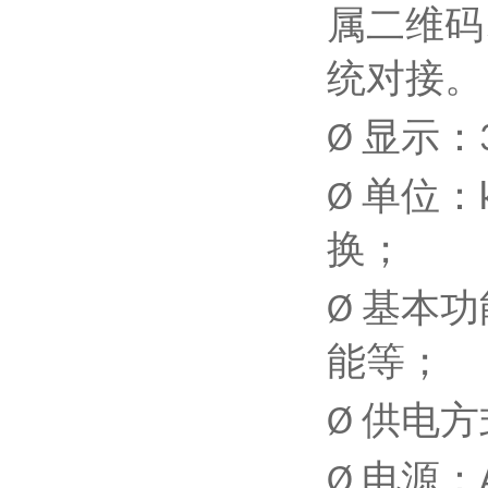
属二维码
统对接。
显示：
Ø
单位：
Ø
换；
基本功
Ø
能等；
供电方
Ø
电源：
Ø