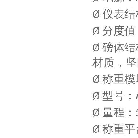
仪表结
Ø
分度值
Ø
磅体结
Ø
材质，坚
称重模
Ø
型号：
Ø
量程：
Ø
称重平
Ø