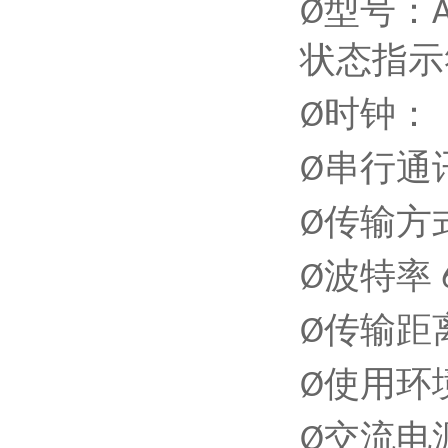
型号：
Ø
状态指示
时钟：
Ø
串行通
Ø
传输方
Ø
波特率
Ø
传输距
Ø
使用环
Ø
交流电
Ø