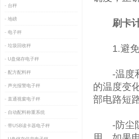
台秤
地磅
刷卡
电子秤
垃圾回收秤
1.避免
U盘储存电子秤
-温度和
配方配料秤
的温度变
声光报警电子秤
部电路短
直通视窗电子秤
自动配料称重系统
-防尘防
带USB读卡器电子秤
用。如果
U盘储存信息电子秤