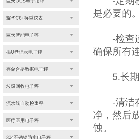
-定期校
巨天OCS电子吊秤
是必要的
耀华C8+称重仪表
巨天智能电子秤
-检查连
确保所有
插U盘记录电子秤
存储合格数据电子秤
5.长期
垃圾回收电子秤
-清洁存
流水线自动检重秤
净，然后
医疗医用电子秤
蚀。
304不锈钢防水电子秤