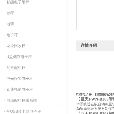
智能电子吊秤
台秤
地磅
电子秤
详情介绍
垃圾回收秤
U盘储存电子秤
配方配料秤
声光报警电子秤
直通视窗电子秤
扫描电子秤，扫描储存记录
【
巨天
FWN-B20S
自动配料称重系统
本系统旨在以自动称重
动称重记录系统自动保
带USB读卡器电子秤
【
巨天
FWN-B20S