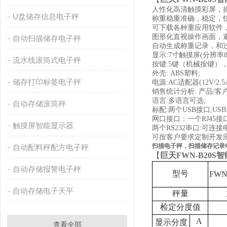
人性化高清触摸彩屏，
U盘储存信息电子秤
称重稳重准确，稳定，
可下载各种重应用软件
图形化直视操作画面，
自动扫描储存电子秤
自动生成称重记录，和
显示
:7寸触摸屏(分辨率80
流水线滚筒式电子秤
按键
:5键（机械按键）
外壳
: ABS塑料;
储存打印标签电子秤
电源
:AC适配器(12V/2.5
销售统计分析
: 产品/客
语言
:多语言可选;
自动存储滚筒秤
标配
:两个USB接口;
网口接口：一个
RJ45接
触摸屏智能显示器
两个
RS232串口:可
可按客户要求定制开发
扫描电子秤，扫描储存记录
自动配料秤配方电子秤
【
巨天
FWN-B20S
自动存储报警电子秤
型号
FWN
自动存储电子天平
秤量
检定分度值
A
显示分度
查看全部