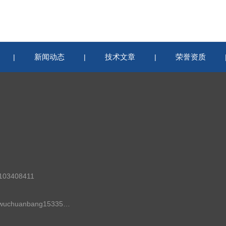
新闻动态
技术文章
荣誉资质
|
|
|
03408411
邮箱：wuchuanbang15335279699@j-sky.cn