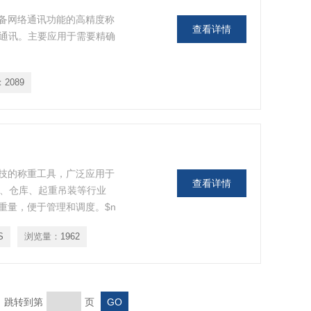
种具备网络通讯功能的高精度称
查看详情
和通讯。主要应用于需要精确
：
2089
技的称重工具，广泛应用于
查看详情
流、仓库、起重吊装等行业
重量，便于管理和调度。$n
助监控原材料和成品的重
S
浏览量：
1962
制成本和提高产品质量。
页 跳转到第
页