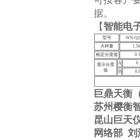
据。
【
智能电
型号
WN-Q2
大秤量
1,5
检定分度值
0.
A
0.
显示分度
值
B
0.
巨鼎天衡
苏州樱衡
昆山巨天
网络部
刘