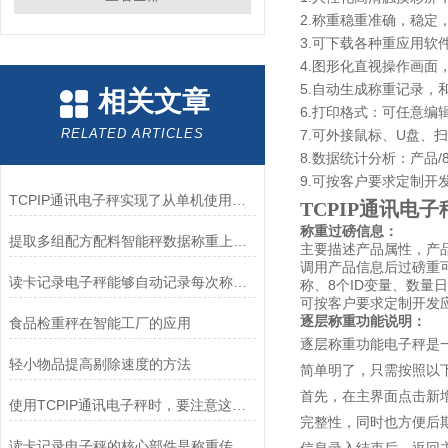
2.称重稳重准确，稳定
3.可下载各种重应用软
4.图形化直视操作画面
5.自动生成称重记录，
相关文章
6.打印格式：可任意
RELATED ARTICLES
7.可外接鼠标、U盘
8.数据统计分析：产品/
9.可按客户要求定制开
TCPIP通讯电子秤实现了从单机使用到智能化管理的跨越
TCPIP通讯电子
称重过磅信息：
提取多组配方配料智能秤数据称重上传电脑电子秤
主要描述产品属性，产品
调用产品信息后过磅重可
读卡记录电子秤能够自动记录每次称重的数据
称、8个ID变量、数
可按客户要求定制开发应
逐层称重功能说明：
食品检重秤在智能工厂的应用
逐层称重功能电子秤是
轻小物品提高剔除速度的方法
简单明了，只需按照以
首先，在主界面点击新
使用TCPIP通讯电子秤时，要注意这些！
完整性，同时也方便后
读卡记录电子秤的核心部件是称重传感器