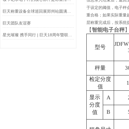
信息录入结束后，返回
于设定的阈值，电子秤
巨天称重设备全球巡回展郑州站圆满结束
重合格；如果实际重量
层称重完成后，按系统
巨天团队友谊赛
【
智能电子台秤
星光璀璨 携手同行 | 巨天18周年暨联合年会成功举办
JDFW
型号
秤量
3
检定分度
值
显示
A
分度
B
值