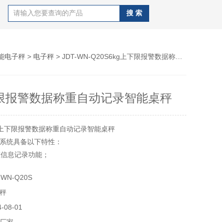
能电子秤
>
电子秤
> JDT-WN-Q20S6kg上下限报警数据称重自动记录智能桌秤
下限报警数据称重自动记录智能桌秤
g上下限报警数据称重自动记录智能桌秤
系统具备以下特性：
重信息记录功能；
可根据需求编辑自定义称重数据格式，并可先配打印机；
WN-Q20S
称重自动保存所有称重数据致计算机上；
秤
计算机自动储存数据，可随时导出数据；
制开发客户自定义功能
08-01