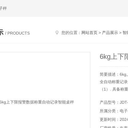
子秤
示
您的位置：
网站首页
>
产品展示
>
智
/ PRODUCTS
6kg上
简要描述：6k
全自动称重记录
（1）. 具备称
（2）. 用户
产品型号：JDT-
（3）. 计重
所属分类：电子
（4）. 连接
（5）. 可定
更新时间：2024-