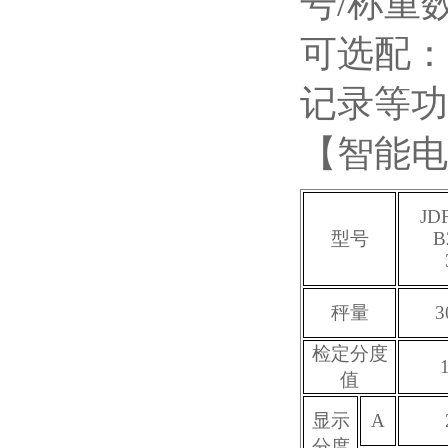
号/称重
可选配：
记录等功
【智能电
JD
型号
B
秤量
3
检定分度
值
显示
A
分度