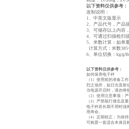
1T/200g
2T/5
以下资料仅供参考：
改制说明：
1、中英文版显示
2、产品代号，产品
3、可储存以上内容
4、可通过扫描枪扫
5、米数计算：如单重2.
计算方式：米数
38
6
、单位切换：
kg/g/lb
以下资料仅供参考：
如何保养电子秤
（
）使用前的准备工作
1
烈之场所，如日光直射
当电源开启时，请勿将
（
）使用注意事项：严
2
（
）严禁敲打撞击及重
3
电子秤若长期不用时须
用寿命。
（
）定期校正：为保持
4
可购置一套适合本身且