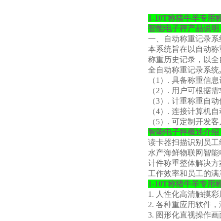
1-10T称猪牛羊专
智能电子秤产品说明
一、自动称重记录系
本系统旨在以自动称
称重历史记录，以全
全自动称重记录系统
（
1）. 具备称重信
（
2）. 用户可根
（
3）. 计重称重自
（
4）. 连接计算机
（
5）. 可定制开发
智能电子秤概述介绍
读卡器扫描识别员工
水产海鲜物联网智能
计件称重整体解决方
工作效率和员工的满
1-10T称猪牛羊专
1. 人性化高清触摸
2. 各种重应用软件
3. 图形化直视操作