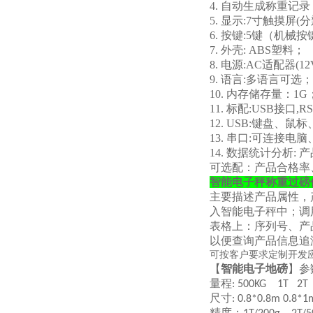
4. 自动生成称重记
5. 显示:7寸触摸屏(分
6. 按键:5键（机
7. 外壳: ABS塑料；
8. 电源:AC适配器(12
9. 语言:多语言可选；
10. 内存储存量：1G
11. 标配:USB接口,R
12. USB:键盘
13. 串口:可连接
14. 数据统计分析:
可选配：产品合格率
智能电子秤称重过磅
主要描述产品属性，
入智能电子秤中；调
表格上：序列号、产
以便查询产品信息追
可按客户要求定制开发
【
智能电子地磅
】参
量程
: 500KG 1T 2T
尺寸
: 0.8*0.8m 0.8*
精度：
，