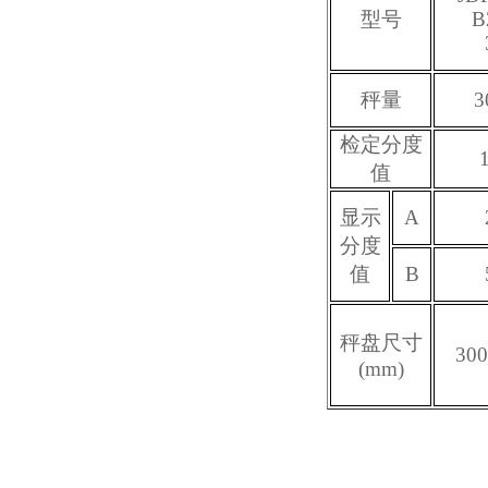
型号
B
秤量
3
检定分度
值
显示
A
分度
值
B
秤盘尺寸
300
(mm)