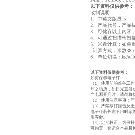
1T/200g
2T/5
以下资料仅供参考：
改制说明：
1、中英文版显示
2、产品代号，产品
3、可储存以上内容
4、可通过扫描枪扫
5、米数计算：如单重2.
计算方式：米数
38
6
、单位切换：
kg/g/lb
以下资料仅供参考：
如何保养电子秤
（
）使用前的准备工作
1
烈之场所，如日光直射
当电源开启时，请勿将
（
）使用注意事项：严
2
（
）严禁敲打撞击及重
3
电子秤若长期不用时须
用寿命。
（
）定期校正：为保持
4
可购置一套适合本身且