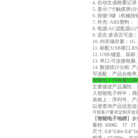
4. 自动生成称重记
5. 显示:7寸触摸屏(分
6. 按键:5键（机
7. 外壳: ABS塑料；
8. 电源:AC适配器(12
9. 语言:多语言可选；
10. 内存储存量：1G
11. 标配:USB接口,R
12. USB:键盘
13. 串口:可连接
14. 数据统计分析:
可选配：产品合格率
智能电子秤称重过磅
主要描述产品属性，
入智能电子秤中；调
表格上：序列号、产
以便查询产品信息追
可按客户要求定制开发
【
智能电子地磅
】参
量程
: 500KG 1T 2T
尺寸
: 0.8*0.8m 0.8*
精度：
，