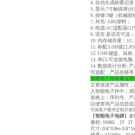
4. 自动生成称重记
5. 显示:7寸触摸屏(分
6. 按键:5键（机
7. 外壳: ABS塑料；
8. 电源:AC适配器(12
9. 语言:多语言可选；
10. 内存储存量：1G
11. 标配:USB接口,R
12. USB:键盘
13. 串口:可连接
14. 数据统计分析:
可选配：产品合格率
智能电子秤称重过磅
主要描述产品属性，
入智能电子秤中；调
表格上：序列号、产
以便查询产品信息追
可按客户要求定制开发
【
智能电子地磅
】参
量程
: 500KG 1T 2T
尺寸
: 0.8*0.8m 0.8*
精度：
，