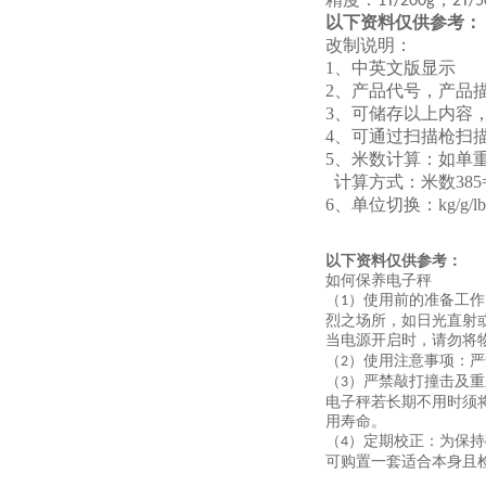
1T/200g
2T/5
以下资料仅供参考：
改制说明：
1、中英文版显示
2、产品代号，产品
3、可储存以上内容
4、可通过扫描枪扫
5、米数计算：如单重2.
计算方式：米数
38
6
、单位切换：
kg/g/lb
以下资料仅供参考：
如何保养电子秤
（
）使用前的准备工作
1
烈之场所，如日光直射
当电源开启时，请勿将
（
）使用注意事项：严
2
（
）严禁敲打撞击及重
3
电子秤若长期不用时须
用寿命。
（
）定期校正：为保持
4
可购置一套适合本身且