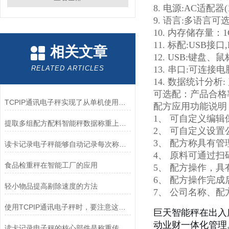
8. 电源:AC适配器(
9. 语言:多语言可
10. 内存储存量：
11. 标配:USB接口
相关文章
12. USB:键
RELATED ARTICLES
13. 串口:可连
14. 数据统计分析
可选配：产品合格
TCPIP通讯电子秤实现了从单机使用到智能化管理的跨越
配方应用功能说明
1、 可自定义编辑
提取多组配方配料智能秤数据称重上传电脑电子秤
2、 可自定义设
3、 配方称具有
读卡记录电子秤能够自动记录每次称重的数据
4、 原料可通过
食品检重秤在智能工厂的应用
5、 配方操作，
6、 配方操作完
轻小物品提高剔除速度的方法
7、 公司名称、
使用TCPIP通讯电子秤时，要注意这些！
巨天智能秤在出入
动业财一体化管理
读卡记录电子秤的核心部件是称重传感器