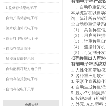
智能电子秤产品
一、自动称重记录
U盘储存信息电子秤
本系统旨在以自动
自动扫描储存电子秤
询、统计所有的称
全自动称重记录系
流水线滚筒式电子秤
（1）. 具备称重
（2）. 用户可
储存打印标签电子秤
（3）. 计重称
（4）. 连接计
自动存储滚筒秤
（5）. 可定制开
扫码称重出入库对
触摸屏智能显示器
智能电子秤系统
自动配料秤配方电子秤
1. 人性化高清触
2. 各种重应用
自动存储报警电子秤
3. 图形化直视操
4. 自动生成称重
自动存储电子天平
5. 显示:7寸触摸屏
6. 按键:5键（
7. 外壳: ABS塑料
查看全部