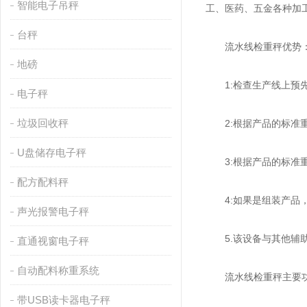
智能电子吊秤
工、医药、五金各种加
台秤
流水线检重秤优势
地磅
1:检查生产线上预先
电子秤
垃圾回收秤
2:根据产品的标准重
U盘储存电子秤
3:根据产品的标准重
配方配料秤
4:如果是组装产品，
声光报警电子秤
5.该设备与其他辅助
直通视窗电子秤
自动配料称重系统
流水线检重秤主要
带USB读卡器电子秤