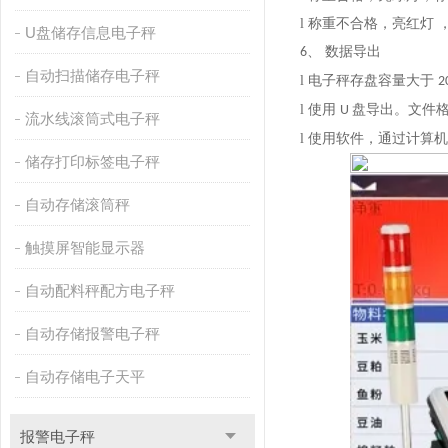
l 称重不合格，亮红灯
U盘储存信息电子秤
、 数据导出
6
自动扫描储存电子秤
l 电子秤存盘容量大于
2
l 使用
盘导出。文件
U
流水线滚筒式电子秤
l 使用软件，通过计算
储存打印标签电子秤
自动存储滚筒秤
触摸屏智能显示器
自动配料秤配方电子秤
自动存储报警电子秤
自动存储电子天平
报警电子秤