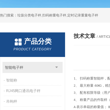
热门搜索：垃圾分类电子秤,扫码称重电子秤,定时记录重量电子秤
技术文章
/ ARTIC
产品分类
PRODUCT CATEGORY
智能电子秤
、
扫码称重
智能秤
，
1
智能称
、 最大称量
，
精
2
60KG
RJ45网口通讯电子秤
、 配有权限等级（用
3
、 称量产品的件取样
4
吊钩秤
表示单箱的称量值；
A