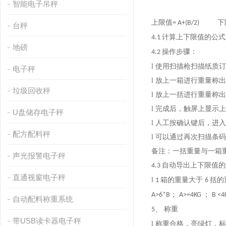
智能电子吊秤
上限值
下
= A+(B/2)
台秤
计算上下限值的公式
4.1
地磅
操作步骤：
4.2
l 使用扫描枪扫描纸质
电子秤
l 放上一箱进行重量称
垃圾回收秤
l 放上一括进行重量称
l 完成后，触屏上显示
U盘储存电子秤
l 人工按确认键后，进
配方配料秤
l 可以通过再次扫描条
备注
：
一括重量与一箱
声光报警电子秤
自动导出上下限值的
4.3
直通视窗电子秤
l
箱的重量大于
括的
1
6
；
；
A>6*B
A>=4KG
B <4
自动配料称重系统
、 称重
5
带USB读卡器电子秤
l 称重合格，亮绿灯，