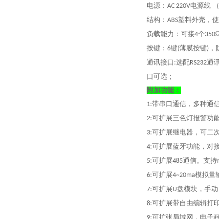
电源：
电源线 
AC 220V
结构：
塑料外壳，使
ABS
负载能力：可接
个
4
350
按键：
键
薄膜按键
，
6
(
)
通讯接口
选配
通
:
RS232
口可选；
附加功能：
带串口通信，多种通
1:
可扩展三色灯报警功
2:
可扩展继电器，可二
3:
可扩展蓝牙功能，对
4:
可扩展
通信。支持
5:
485
可扩展
模拟量
6:
4~20ma
可扩展
盘模块，手动
7:
U
可扩展带自由编辑打
8:
可扩张局域网，电子
9: