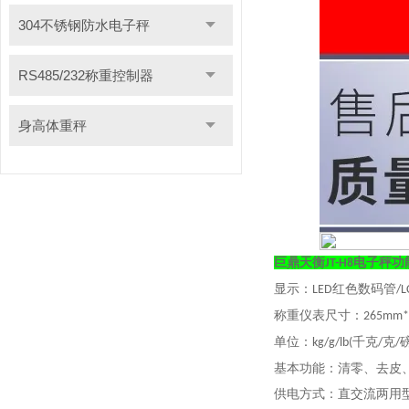
304不锈钢防水电子秤
RS485/232称重控制器
身高体重秤
巨鼎天衡
电子秤功
JT-H8
显示：
红色数码管
LED
/L
称重仪表尺寸：
265mm
单位：
千克
克
kg/g/lb(
/
/
基本功能：清零、去皮
供电方式：直交流两用