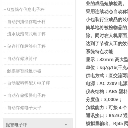
业的成品短缺检测。
U盘储存信息电子秤
采用连续动态自动称
小包装行业成品的装
自动扫描储存电子秤
简单地将被检物品的
流水线滚筒式电子秤
除。同时在人机界面
达到了节省人工的效
储存打印标签电子秤
系统特点功能
自动存储滚筒秤
显示：
32mm
高大
单位：
kg/g/lb(
千克
触摸屏智能显示器
供电方式：直交流两
电源：
AC 220V
电源
自动配料秤配方电子秤
仪表结构：
ABS
塑料
自动存储报警电子秤
分度值：
3,000e
；
负载能力：可接
4
个
自动存储电子天平
通讯接口：
RS232
通
模拟量输出、
RJ45
报警电子秤