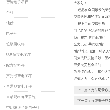
智能电子吊秤
大家好！
近期在全国爆发的新型
台秤
疫情防控和经济发展两不
地磅
根据目前疫情形势，由
们也希望得到您的理解
电子秤
我已在岗 共同战“疫
垃圾回收秤
全力以赴 共同抗“疫”
*疫情来势汹汹，肺炎
U盘储存电子秤
间为武汉疫情捐献；望春
巨天大爱基金捐助
配方配料秤
为疫情而战，，每个人
声光报警电子秤
绵薄之力！众志成城，
直通视窗电子秤
上一篇：
定时记录数
自动配料称重系统
下一篇：
报警电子秤
带USB读卡器电子秤