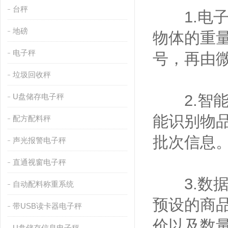
台秤
1.电子
地磅
物体的重量
电子秤
号，再由
垃圾回收秤
2.智能识
U盘储存电子秤
能识别物
配方配料秤
批次信息
声光报警电子秤
直通视窗电子秤
3.数据
自动配料称重系统
预设的商
带USB读卡器电子秤
价以及数
U盘储存信息电子秤