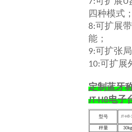
可扩展
7:
U
四种模式
可扩展带
8:
能；
可扩张局
9:
可扩展
10:
定制蓝牙称
电子
JT-H8
型号
JT-H8-
秤量
30k