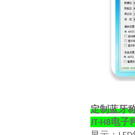
定制蓝牙称
电子
JT-H8
显示：