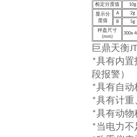
检定分度值
10g
A
2g
显示分
度值
B
5g
秤盘尺寸
3
0
0x 4
(mm)
巨鼎天衡
J
具有内置
*
段报警）
具有自动
*
具有计重
*
具有动物
*
当电力不
*