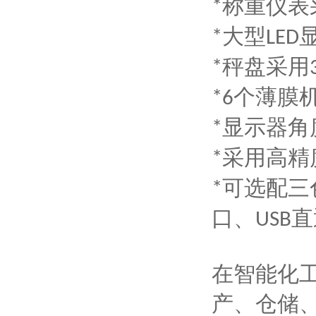
称重仪表
*
大型
*
LED
秤盘采用
*
个薄膜
*6
显示器角
*
采用高精
*
可选配三
*
口、
直
USB
在智能化
产、仓储