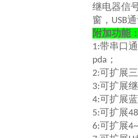
继电器信
窗，
通
USB
附加功能
带串口通
1:
；
pda
可扩展三
2:
可扩展继
3:
可扩展蓝
4:
可扩展
5:
4
可扩展
6:
4